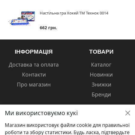
Настільна гра Хокей ТМ Технок 0014
662 грн.
ІНФОРМАЦІЯ
ТОВАРИ
Доставка та оплата
Каталог
Контакти
Новинки
Про магазин
Знижки
Бренди
Ми використовуємо кукі
Магазин використовує файли cookie для правильної
КОНТАКТИ
роботи та збору статистики. Будь ласка, підтвердьте