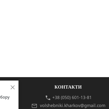
КОНТАКТИ
збору
+38 (050) 601-13-81
volshebniki.kharkov@gmail.com