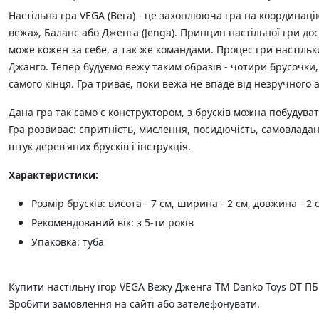
Настільна гра VEGA (Вега) - це захоплююча гра на координацію
вежа», Баланс або Дженга (Jenga). Принцип настільної гри дос
може кожен за себе, а так же командами. Процес гри настільк
Джанго. Тепер будуємо вежу таким образів - чотири брусочки
самого кінця. Гра триває, поки вежа не впаде від незручного а
Дана гра так само є конструктором, з брусків можна побудува
Гра розвиває: спритність, мислення, посидючість, самовладан
штук дерев'яних брусків і інструкція.
Характеристики:
Розмір брусків: висота - 7 см, ширина - 2 см, довжина - 2 
Рекомендований вік: з 5-ти років
Упаковка: туба
Купити настільну ігор VEGA Вежу Дженга ТМ Danko Toys DT ПБ
Зробити замовлення на сайті або зателефонувати.