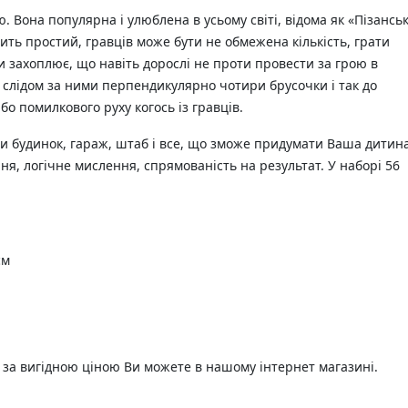
. Вона популярна і улюблена в усьому світі, відома як «Пізансь
ить простий, гравців може бути не обмежена кількість, грати
и захоплює, що навіть дорослі не проти провести за грою в
, слідом за ними перпендикулярно чотири брусочки і так до
бо помилкового руху когось із гравців.
ти будинок, гараж, штаб і все, що зможе придумати Ваша дитина
ня, логічне мислення, спрямованість на результат. У наборі 56
см
 за вигідною ціною Ви можете в нашому інтернет магазині.