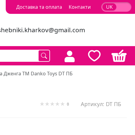
Доставка та оплата
Контакти
UK
RU
shebniki.kharkov@gmail.com
а Дженга ТМ Danko Toys DT ПБ
Артикул: DT ПБ
0