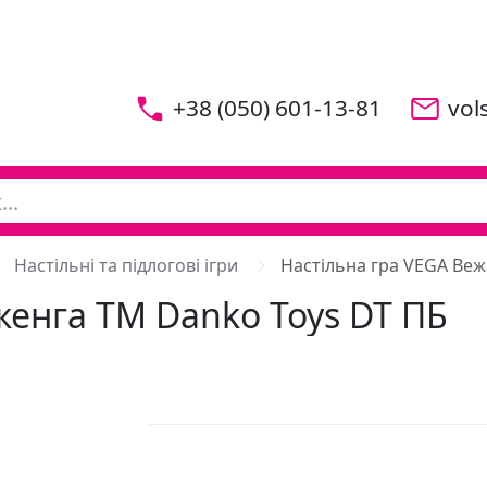
+38 (050) 601-13-81
vol
Настільні та підлогові ігри
Настільна гра VEGA Веж
женга ТМ Danko Toys DT ПБ