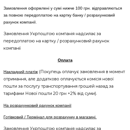
Замовлення оформлені у сумі нижче 100 грн. відправляються
за повною передоплатою на картку банку / розрахунковий
рахунок компанії.
Замовлення Укрпоштою
компанія
надсилає за
передоплатою на картку / розрахунковий рахунок
компанії
Оплата
(Покупець оплачує замовлення в момент
Накладний платіж
отримання, але додатково оплачується
комісія нової
пошти за
послуг
у
транспортування грошей назад за
тарифами Нової пошти 20 грн +2% від суми).
На розрахунковий рахунок компанії
Готівковий / Термінал для розрахунку в магазині.
Замовлення Укрпоштою
компанія надсилає
за