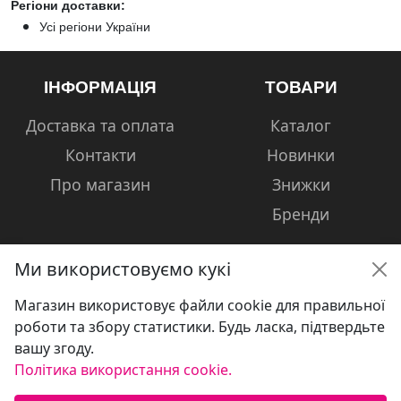
Регіони доставки:
Усі регіони України
ІНФОРМАЦІЯ
ТОВАРИ
Доставка та оплата
Каталог
Контакти
Новинки
Про магазин
Знижки
Бренди
Ми використовуємо кукі
Магазин використовує файли cookie для правильної
КОНТАКТИ
роботи та збору статистики. Будь ласка, підтвердьте
вашу згоду.
+38 (050) 601-13-81
Політика використання cookie.
volshebniki.kharkov@gmail.com