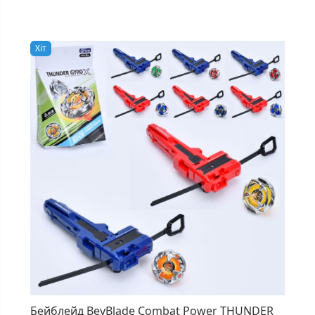
Хiт
Бейблейд BeyBlade Combat Power THUNDER