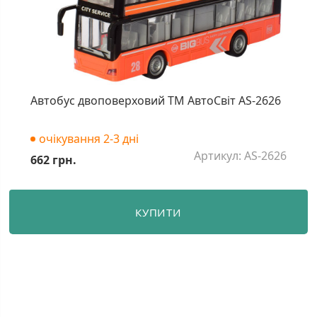
Автобус двоповерховий ТМ АвтоСвіт AS-2626
очікування 2-3 дні
Артикул: AS-2626
662 грн.
КУПИТИ