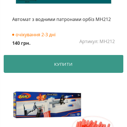
Автомат з водними патронами орбіз MH212
очікування 2-3 дні
Артикул: MH212
140 грн.
КУПИТИ