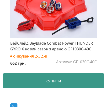
Бейблейд BeyBlade Combat Power THUNDER
GYRO X новий сезон з ареною GF1030C-40C
очікування 2-3 дні
Артикул: GF1030C-40C
662 грн.
КУПИТИ
Хiт