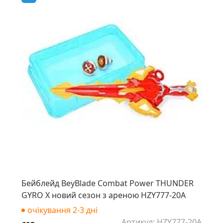
Бейблейд BeyBlade Combat Power THUNDER
GYRO X новий сезон з ареною HZY777-20A
очікування 2-3 дні
Артикул: HZY777-20A