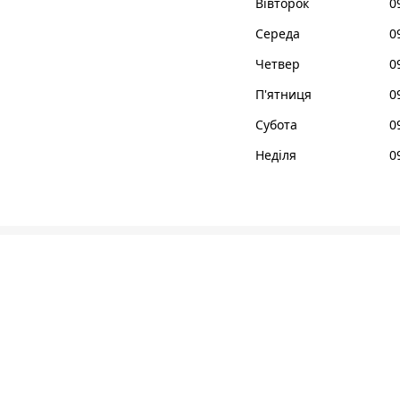
Вівторок
0
Середа
0
Четвер
0
П'ятниця
0
Субота
0
Неділя
0