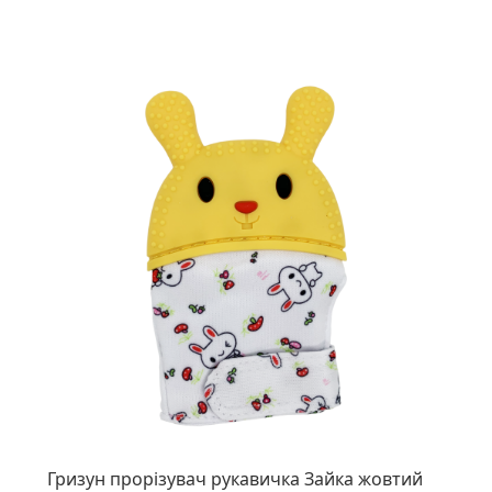
Гризун прорізувач рукавичка Зайка жовтий