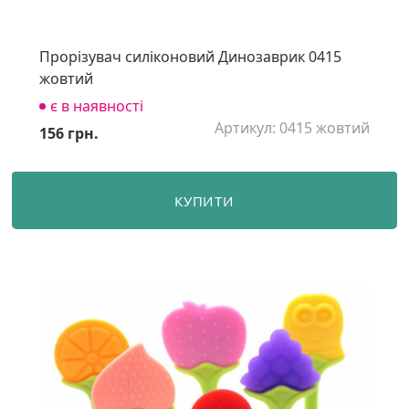
Прорізувач силіконовий Динозаврик 0415
жовтий
є в наявності
Артикул: 0415 жовтий
156 грн.
КУПИТИ