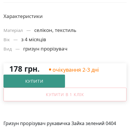
Характеристики
селікон, текстиль
Матерiал —
з 4 місяців
Вік —
гризун прорізувач
Вид —
178 грн.
очікування 2-3 дні
КУПИТИ
КУПИТИ В 1 КЛІК
Гризун прорізувач рукавичка Зайка зелений 0404