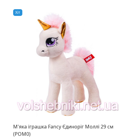
Хiт
М'яка іграшка Fancy Єдиноріг Моллі 29 см
(POM0)