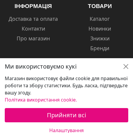
ІНФОРМАЦІЯ
ТОВАРИ
Доставка та оплата
Каталог
Контакти
Новинки
Про магазин
Знижки
Бренди
Ми використовуємо кукі
Магазин використовує файли cookie для правильної
КОНТАКТИ
роботи та збору статистики. Будь ласка, підтвердьте
вашу згоду.
+38 (050) 601-13-81
Політика використання cookie.
volshebniki.kharkov@gmail.com
Прийняти всі
Україна, м. Харків, вул. Сумська, 124
Налаштування
© Магазин дитячих товарів "VOLSHEBNIKI"