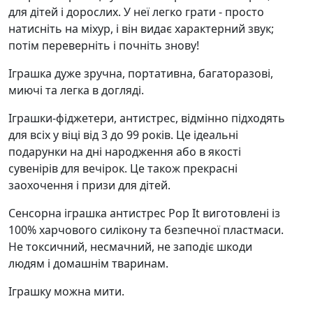
для дітей і дорослих. У неї легко грати - просто
натисніть на міхур, і він видає характерний звук;
потім переверніть і почніть знову!
Іграшка дуже зручна, портативна, багаторазові,
миючі та легка в догляді.
Іграшки-фіджетери, антистрес, відмінно підходять
для всіх у віці від 3 до 99 років. Це ідеальні
подарунки на дні народження або в якості
сувенірів для вечірок. Це також прекрасні
заохочення і призи для дітей.
Сенсорна іграшка антистрес Pop It виготовлені із
100% харчового силікону та безпечної пластмаси.
Не токсичний, несмачний, не заподіє шкоди
людям і домашнім тваринам.
Іграшку можна мити.