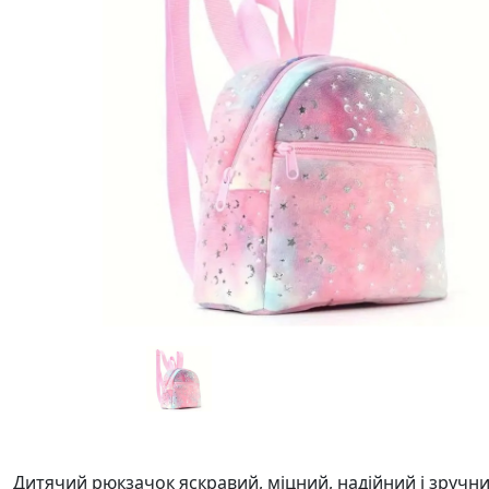
Дитячий рюкзачок
яскравий, міцний, надійний і зручн