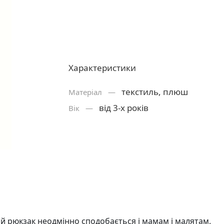
Характеристики
текстиль, плюш
Матерiал —
від 3-х років
Вік —
ий рюкзак неодмінно сподобається і мамам і малятам.