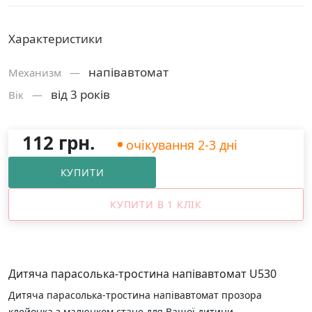
Характеристики
напівавтомат
Механизм —
від 3 років
Вік —
112 грн.
очікування 2-3 дні
КУПИТИ
КУПИТИ В 1 КЛІК
Дитяча парасолька-тростина напівавтомат U530
Дитяча парасолька-тростина напівавтомат прозора
клейонка з малюнком стане для Вашої дитини