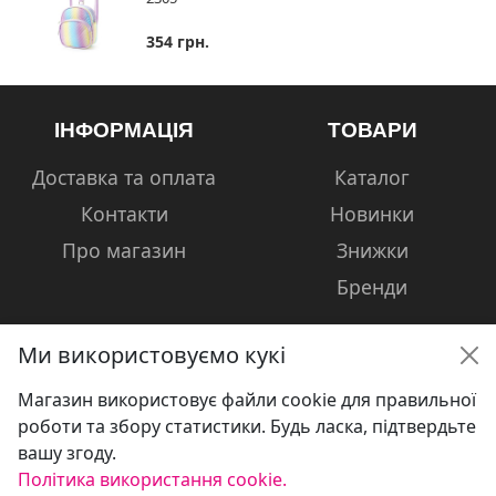
354 грн.
ІНФОРМАЦІЯ
ТОВАРИ
Доставка та оплата
Каталог
Контакти
Новинки
Про магазин
Знижки
Бренди
Ми використовуємо кукі
Магазин використовує файли cookie для правильної
КОНТАКТИ
роботи та збору статистики. Будь ласка, підтвердьте
вашу згоду.
+38 (050) 601-13-81
Політика використання cookie.