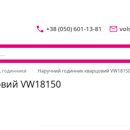
+38 (050) 601-13-81
vol
, годинники
Наручний годинник кварцовий VW1815
овий VW18150