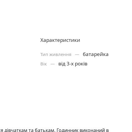
Характеристики
батарейка
Тип живлення —
від 3-х років
Вік —
 дівчаткам та батькам. Годинник виконаний в