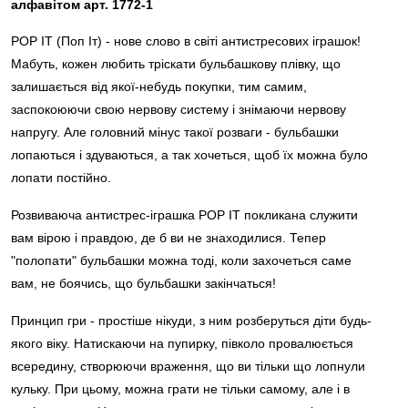
алфавітом арт. 1772-1
POP IT (Поп Іт) - нове слово в світі антистресових іграшок!
Мабуть, кожен любить тріскати бульбашкову плівку, що
залишається від якої-небудь покупки, тим самим,
заспокоюючи свою нервову систему і знімаючи нервову
напругу. Але головний мінус такої розваги - бульбашки
лопаються і здуваються, а так хочеться, щоб їх можна було
лопати постійно.
Розвиваюча антистрес-іграшка POP IT покликана служити
вам вірою і правдою, де б ви не знаходилися. Тепер
"полопати" бульбашки можна тоді, коли захочеться саме
вам, не боячись, що бульбашки закінчаться!
Принцип гри - простіше нікуди, з ним розберуться діти будь-
якого віку. Натискаючи на пупирку, півколо провалюється
всередину, створюючи враження, що ви тільки що лопнули
кульку. При цьому, можна грати не тільки самому, але і в