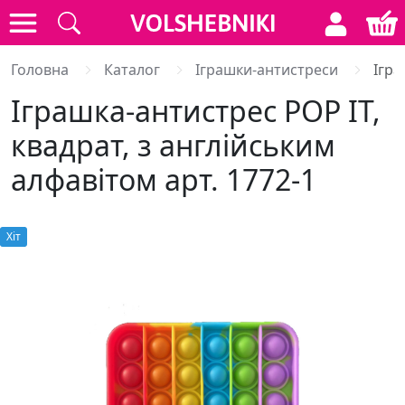
Головна
Каталог
Іграшки-антистреси
Ігра
Іграшка-антистрес POP IT,
квадрат, з англійським
алфавітом арт. 1772-1
Хiт