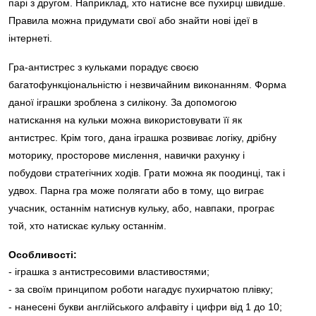
парі з другом. Наприклад, хто натисне все пухирці швидше.
Правила можна придумати свої або знайти нові ідеї в
інтернеті.
Гра-антистрес з кульками порадує своєю
багатофункціональністю і незвичайним виконанням. Форма
даної іграшки зроблена з силікону. За допомогою
натискання на кульки можна використовувати її як
антистрес. Крім того, дана іграшка розвиває логіку, дрібну
моторику, просторове мислення, навички рахунку і
побудови стратегічних ходів. Грати можна як поодинці, так і
удвох. Парна гра може полягати або в тому, що виграє
учасник, останнім натиснув кульку, або, навпаки, програє
той, хто натискає кульку останнім.
Особливості:
- іграшка з антистресовими властивостями;
- за своїм принципом роботи нагадує пухирчатою плівку;
- нанесені букви англійського алфавіту і цифри від 1 до 10;