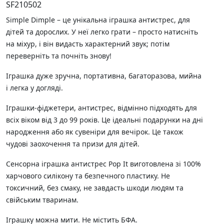
SF210502
Simple Dimple – це унікальна іграшка антистрес, для
дітей та дорослих. У неї легко грати – просто натисніть
на міхур, і він видасть характерний звук; потім
переверніть та почніть знову!
Іграшка дуже зручна, портативна, багаторазова, мийна
і легка у догляді.
Іграшки-фіджетери, антистрес, відмінно підходять для
всіх віком від 3 до 99 років. Це ідеальні подарунки на дні
народження або як сувеніри для вечірок. Це також
чудові заохочення та призи для дітей.
Сенсорна іграшка антистрес Pop It виготовлена ​​зі 100%
харчового силікону та безпечного пластику. Не
токсичний, без смаку, не завдасть шкоди людям та
свійським тваринам.
Іграшку можна мити. Не містить БФА.