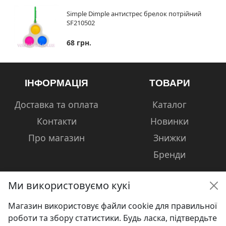
Simple Dimple антистрес брелок потрійний
SF210502
68 грн.
ІНФОРМАЦІЯ
ТОВАРИ
Доставка та оплата
Каталог
Контакти
Новинки
Про магазин
Знижки
Бренди
Ми використовуємо кукі
Магазин використовує файли cookie для правильної
КОНТАКТИ
роботи та збору статистики. Будь ласка, підтвердьте