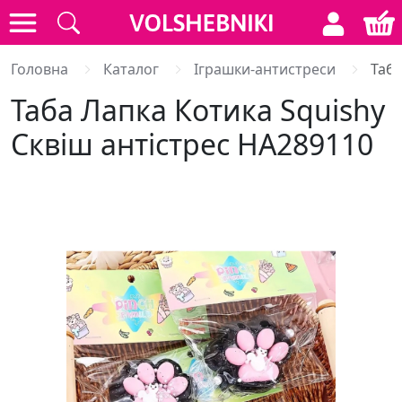
Головна
Каталог
Іграшки-антистреси
Таба
Таба Лапка Котика Squishy
Сквіш антістрес HA289110