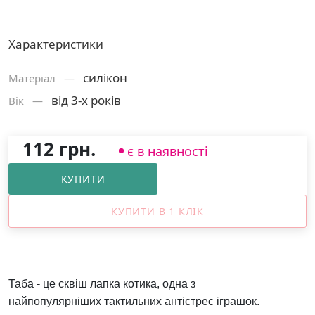
Характеристики
силікон
Матерiал —
від 3-х років
Вік —
112 грн.
є в наявності
КУПИТИ
КУПИТИ В 1 КЛІК
Таба - це сквіш лапка котика, одна з
найпопулярніших тактильних антістрес іграшок.