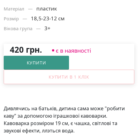
пластик
Матерiал —
18,5-23-12 см
Розмiр —
3+
Вікова група —
420 грн.
є в наявності
КУПИТИ
КУПИТИ В 1 КЛІК
Дивлячись на батьків, дитина сама може "робити
каву" за допомогою іграшкової кавоварки.
Кавоварка розміром 19 см, є чашка, світлові та
звукові ефекти, ллэться вода.