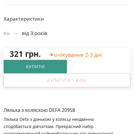
Характеристики
від 3 років
Вік —
321 грн.
очікування 2-3 дні
КУПИТИ
КУПИТИ В 1 КЛІК
Лялька з коляскою DEFA 20958
Лялька Defa з донькою у колясці неодмінно
сподобається дівчаткам. Прекрасний набір
укомплектований найнеобхіднішим для повноцінної