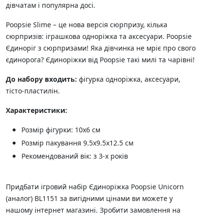
дівчатам і популярна досі.
Poopsie Slime – це нова версія сюрпризу, кілька
сюрпризів: іграшкова одноріжка та аксесуари. Poopsie
Єдиноріг з сюрпризами! Яка дівчинка не мріє про свого
єдинорога? Єдиноріжки від Poopsie такі милі та чарівні!
До набору входить:
фігурка одноріжка, аксесуари,
тісто-пластилін.
Характеристики:
Розмір фігурки: 10х6 см
Розмір пакування 9.5х9.5х12.5 см
Рекомендований вік: з 3-х років
Придбати ігровий набір Єдиноріжка Poopsie Unicorn
(аналог) BL1151 за вигідними цінами ви можете у
нашому інтернет магазині. Зробити замовлення на