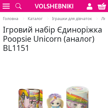
Головна
Каталог
Іграшки для дівчаток
Лял
Ігровий набір Єдиноріжка
Poopsie Unicorn (аналог)
BL1151