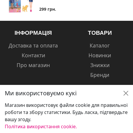
299 грн.
ІНФОРМАЦІЯ
ТОВАРИ
Доставка та оплата
Каталог
Контакти
Новинки
Про магазин
Знижки
Бренди
Ми використовуємо кукі
Магазин використовує файли cookie для правильної
КОНТАКТИ
роботи та збору статистики. Будь ласка, підтвердьте
вашу згоду.
+38 (050) 601-13-81
Політика використання cookie.
volshebniki.kharkov@gmail.com