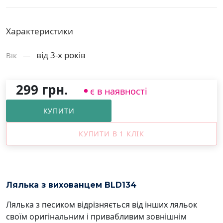
Характеристики
від 3-х років
Вік —
299 грн.
є в наявності
КУПИТИ
КУПИТИ В 1 КЛІК
Лялька з вихованцем BLD134
Лялька з песиком відрізняється від інших ляльок
своїм оригінальним і привабливим зовнішнім