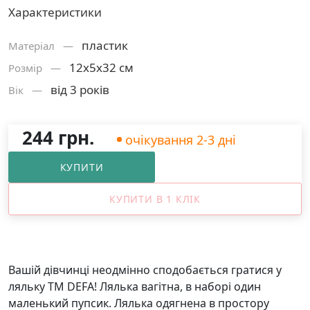
Характеристики
пластик
Матерiал —
12x5x32 см
Розмiр —
від 3 років
Вік —
244 грн.
очікування 2-3 дні
КУПИТИ
КУПИТИ В 1 КЛІК
Вашій дівчинці неодмінно сподобається гратися у
ляльку ТМ DEFA! Лялька вагітна, в наборі один
маленький пупсик. Лялька одягнена в простору