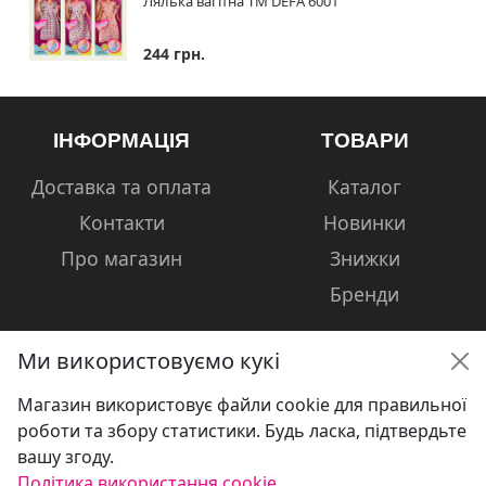
Лялька вагітна ТМ DEFA 6001
244 грн.
ІНФОРМАЦІЯ
ТОВАРИ
Доставка та оплата
Каталог
Контакти
Новинки
Про магазин
Знижки
Бренди
Ми використовуємо кукі
Магазин використовує файли cookie для правильної
КОНТАКТИ
роботи та збору статистики. Будь ласка, підтвердьте
вашу згоду.
+38 (050) 601-13-81
Політика використання cookie.