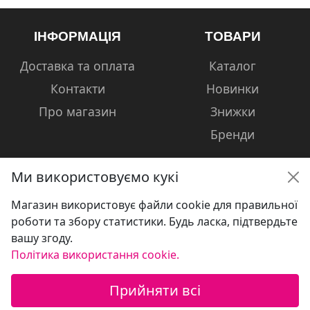
ІНФОРМАЦІЯ
ТОВАРИ
Доставка та оплата
Каталог
Контакти
Новинки
Про магазин
Знижки
Бренди
Ми використовуємо кукі
Магазин використовує файли cookie для правильної
КОНТАКТИ
роботи та збору статистики. Будь ласка, підтвердьте
вашу згоду.
+38 (050) 601-13-81
Політика використання cookie.
volshebniki.kharkov@gmail.com
Прийняти всі
Україна, м. Харків, вул. Сумська, 124