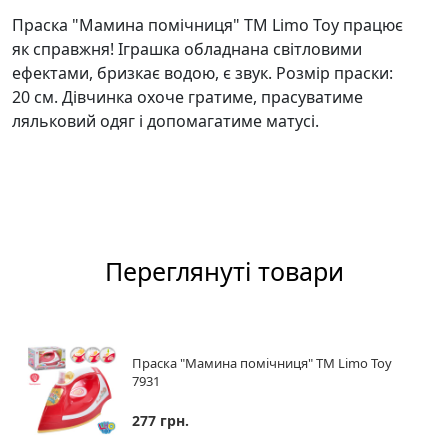
Праска "Мамина помічниця" ТМ Limo Toy працює
як справжня! Іграшка обладнана світловими
ефектами, бризкає водою, є звук. Розмір праски:
20 см. Дівчинка охоче гратиме, прасуватиме
ляльковий одяг і допомагатиме матусі.
Переглянуті товари
Праска "Мамина помічниця" ТМ Limo Toy
7931
277 грн.