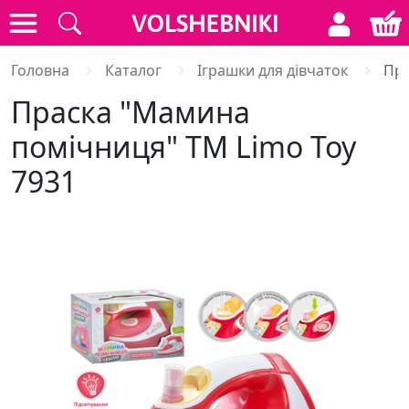
Головна
Каталог
Іграшки для дівчаток
Пра
Праска "Мамина
помічниця" ТМ Limo Toy
7931