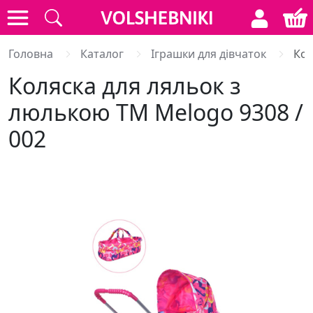
Головна
Каталог
Іграшки для дівчаток
Кол
Коляска для ляльок з
люлькою ТМ Melogo 9308 /
002