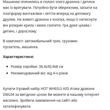
Машинки опинились в полоні злого дракона і дитина
має їх врятувати. Потрібно бути обережним, заїхати на
платформу вантажівки і летіти вперед на допомогу
друзям. На животі дракона є кнопка, якщо її натиснути
він розкриє крила і може схопити. Гра дуже цікава і
дитині, і дорослому.
В комплекті: автомобильний трек,
грузовик-
пускатель,
машинка.
Характеристики:
Розмір коробки:
38,4х30,9х8 см
Рекомендований вік: від 4-х років
Купити Ігровий набір HOT WHEELS KID Атака дракона
DWL04 за вигідною ціною Ви можете в нашому інтернет
магазині. Зробити замовлення на сайті або
зателефонувати.