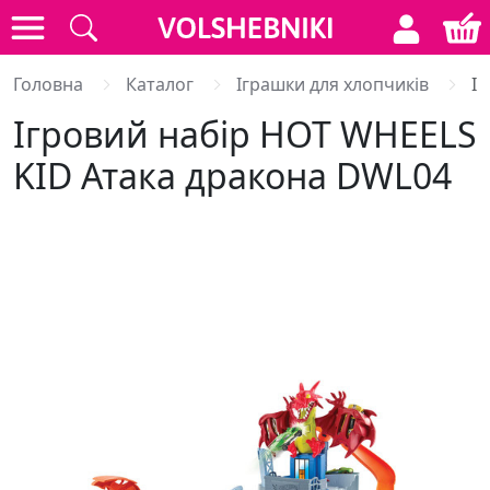
Головна
Каталог
Іграшки для хлопчиків
І
Ігровий набір HOT WHEELS
KID Атака дракона DWL04