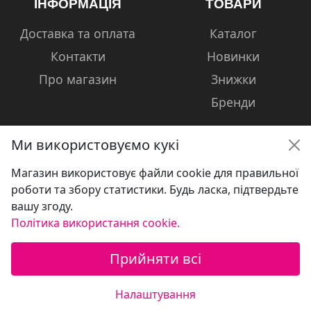
ІНФОРМАЦІЯ
ТОВАРИ
Доставка та оплата
Каталог
Контакти
Новинки
Про магазин
Знижки
Бренди
Ми використовуємо кукі
Магазин використовує файли cookie для правильної
КОНТАКТИ
роботи та збору статистики. Будь ласка, підтвердьте
вашу згоду.
+38 (050) 601-13-81
Політика використання cookie.
volshebniki.kharkov@gmail.com
Прийняти всі
Україна, м. Харків, вул. Сумська, 124
Налаштування
© Магазин дитячих товарів "VOLSHEBNIKI"