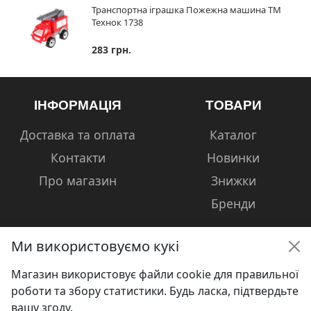
Транспортна іграшка Пожежна машина ТМ
Технок 1738
283 грн.
ІНФОРМАЦІЯ
ТОВАРИ
Доставка та оплата
Каталог
Контакти
Новинки
Про магазин
Знижки
Бренди
Ми використовуємо кукі
Магазин використовує файли cookie для правильної
КОНТАКТИ
роботи та збору статистики. Будь ласка, підтвердьте
вашу згоду.