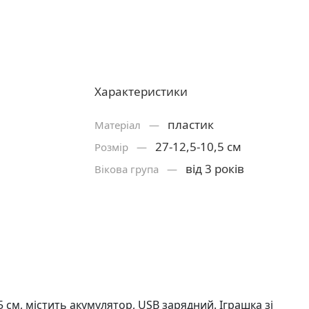
Характеристики
пластик
Матерiал —
27-12,5-10,5 см
Розмiр —
від 3 років
Вікова група —
5 см, містить акумулятор, USB зарядний. Іграшка зі