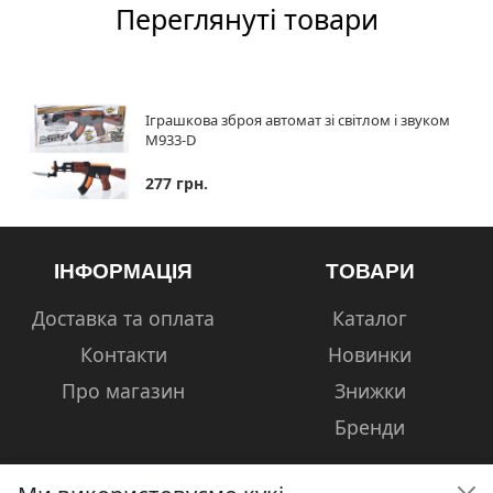
Переглянуті товари
Іграшкова зброя автомат зі світлом і звуком
M933-D
277 грн.
ІНФОРМАЦІЯ
ТОВАРИ
Доставка та оплата
Каталог
Контакти
Новинки
Про магазин
Знижки
Бренди