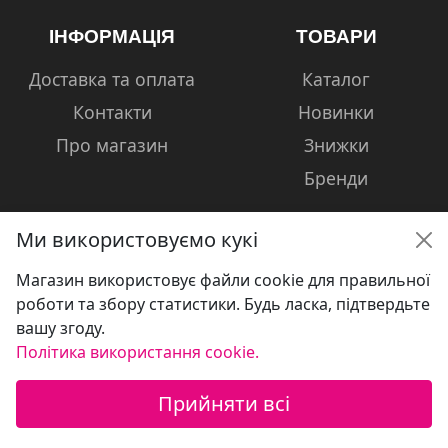
ІНФОРМАЦІЯ
ТОВАРИ
Доставка та оплата
Каталог
Контакти
Новинки
Про магазин
Знижки
Бренди
Ми використовуємо кукі
Магазин використовує файли cookie для правильної
КОНТАКТИ
роботи та збору статистики. Будь ласка, підтвердьте
вашу згоду.
+38 (050) 601-13-81
Політика використання cookie.
volshebniki.kharkov@gmail.com
Прийняти всі
Україна, м. Харків, вул. Сумська, 124