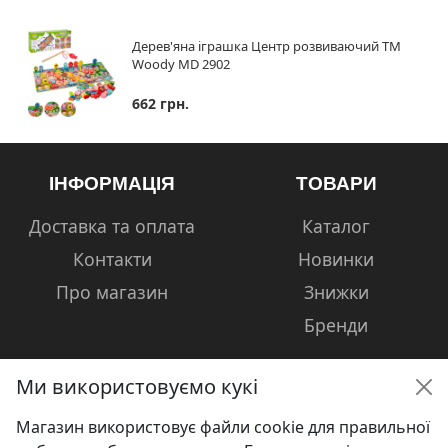
Дерев'яна іграшка Центр розвиваючий ТМ
Woody MD 2902
662 грн.
ІНФОРМАЦІЯ
ТОВАРИ
Доставка та оплата
Каталог
Контакти
Новинки
Про магазин
Знижки
Бренди
Ми використовуємо кукі
Магазин використовує файли cookie для правильної
КОНТАКТИ