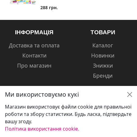
288 грн.
ІНФОРМАЦІЯ
ТОВАРИ
Доставка та оплата
Каталог
Контакти
Новинки
Про магазин
Знижки
Бренди
Ми використовуємо кукі
Магазин використовує файли cookie для правильної
КОНТАКТИ
роботи та збору статистики. Будь ласка, підтвердьте
вашу згоду.
+38 (050) 601-13-81
Політика використання cookie.
volshebniki.kharkov@gmail.com