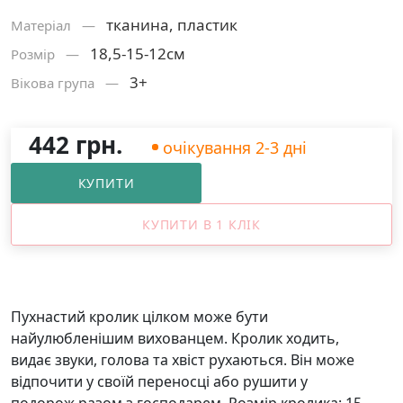
тканина, пластик
Матерiал —
18,5-15-12см
Розмiр —
3+
Вікова група —
442 грн.
очікування 2-3 дні
КУПИТИ
КУПИТИ В 1 КЛІК
Пухнастий кролик цілком може бути
найулюбленішим вихованцем. Кролик ходить,
видає звуки, голова та хвіст рухаються. Він може
відпочити у своїй переносці або рушити у