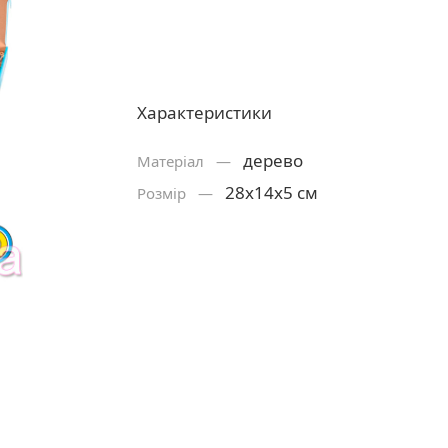
Характеристики
дерево
Матерiал —
28х14х5 см
Розмiр —