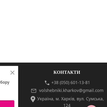
КОНТАКТИ
збору
+38 (050) 601-13-81
volshebniki.kharkov@gmail.com
Україна, м. Харків, вул. Сумська,
124