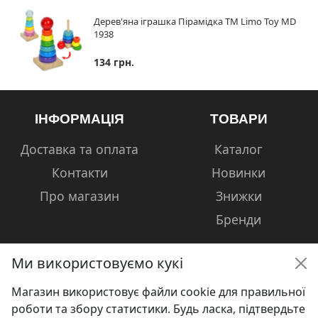
Дерев'яна іграшка Пірамідка ТМ Limo Toy MD
1938
134 грн.
ІНФОРМАЦІЯ
ТОВАРИ
Доставка та оплата
Каталог
Контакти
Новинки
Про магазин
Знижки
Бренди
Ми використовуємо кукі
Магазин використовує файли cookie для правильної
КОНТАКТИ
роботи та збору статистики. Будь ласка, підтвердьте