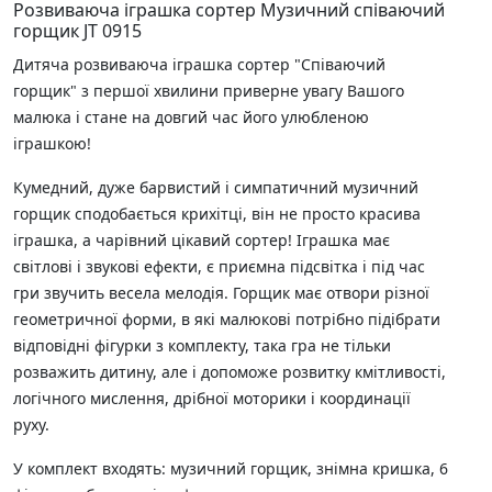
Розвиваюча іграшка сортер Музичний співаючий
горщик JT 0915
Дитяча розвиваюча іграшка сортер "Співаючий
горщик" з першої хвилини приверне увагу Вашого
малюка і стане на довгий час його улюбленою
іграшкою!
Кумедний, дуже барвистий і симпатичний музичний
горщик сподобається крихітці, він не просто красива
іграшка, а чарівний цікавий сортер! Іграшка має
світлові і звукові ефекти, є приємна підсвітка і під час
гри звучить весела мелодія. Горщик має отвори різної
геометричної форми, в які малюкові потрібно підібрати
відповідні фігурки з комплекту, така гра не тільки
розважить дитину, але і допоможе розвитку кмітливості,
логічного мислення, дрібної моторики і координації
руху.
У комплект входять: музичний горщик, знімна кришка, 6