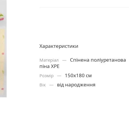
Характеристики
Спінена поліуретанова
Матерiал —
піна ХРЕ
150х180 см
Розмiр —
від народження
Вік —