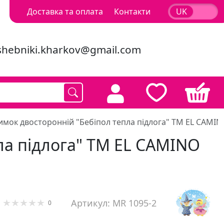
Доставка та оплата
Контакти
UK
RU
shebniki.kharkov@gmail.com
мок двосторонній "Бебіпол тепла підлога" ТМ EL CAMIN
ла підлога" ТМ EL CAMINO
Артикул: MR 1095-2
0