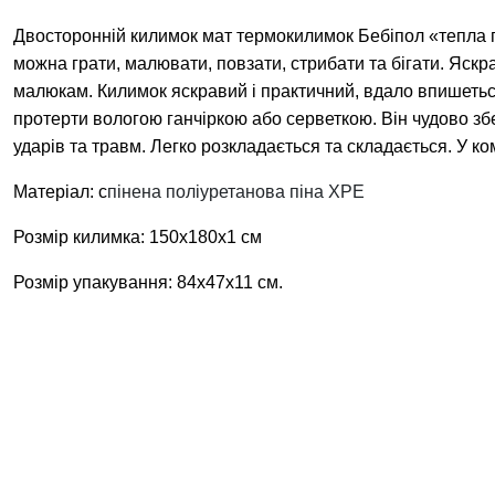
Двосторонній килимок мат термокилимок Бебіпол «тепла пі
можна грати, малювати, повзати, стрибати та бігати. Яскр
малюкам. Килимок яскравий і практичний, вдало впишеться
протерти вологою ганчіркою або серветкою. Він чудово зб
ударів та травм. Легко розкладається та складається. У ко
Матеріал: с
пінена поліуретанова піна ХРЕ
Розмір килимка: 150х180х1 см
Розмір упакування: 84х47х11 см.