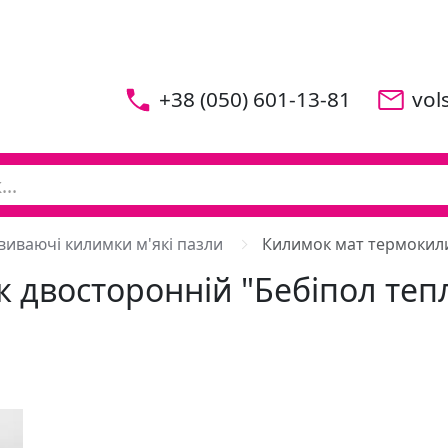
+38 (050) 601-13-81
vol
виваючі килимки м'які пазли
Килимок мат термокили
двосторонній "Бебіпол теп