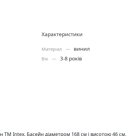
Характеристики
винил
Матерiал —
3-8 років
Вік —
ТМ Intex. Басейн діаметром 168 см і висотою 46 см.