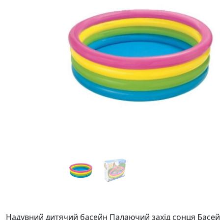
Надувний дитячий басейн Палаючий захід сонця Басейн 