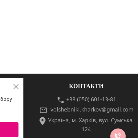
КОНТАКТИ
збору
+38 (050) 601-13-81
volshebniki.kharkov@gmail.com
Україна, м. Харків, вул. Сумська,
124