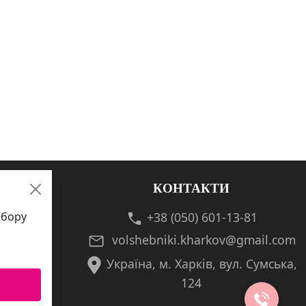
КОНТАКТИ
збору
+38 (050) 601-13-81
volshebniki.kharkov@gmail.com
Україна, м. Харків, вул. Сумська,
124