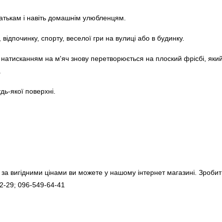
батькам і навіть домашнім улюбленцям.
ідпочинку, спорту, веселої гри на вулиці або в будинку.
м натисканням на м'яч знову перетворюється на плоский фрісбі, яки
.
дь-якої поверхні.
 за вигідними цінами ви можете у нашому інтернет магазині. Зроби
2-29; 096-549-64-41