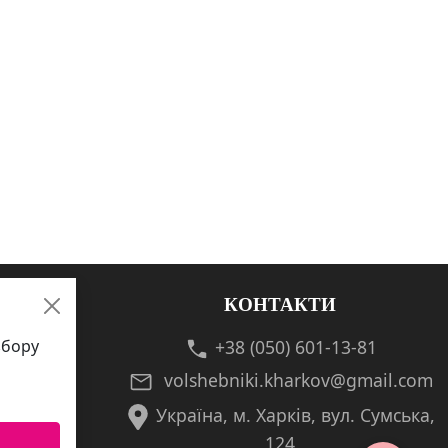
КОНТАКТИ
збору
+38 (050) 601-13-81
volshebniki.kharkov@gmail.com
Україна, м. Харків, вул. Сумська,
124