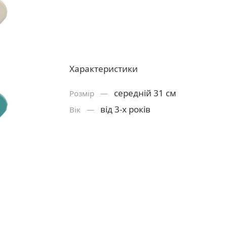
Характеристики
середній 31 см
Розмiр —
від 3-х років
Вік —