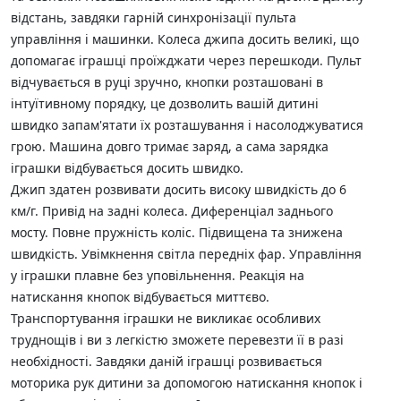
відстань, завдяки гарній синхронізації пульта
управління і машинки. Колеса джипа досить великі, що
допомагає іграшці проїжджати через перешкоди. Пульт
відчувається в руці зручно, кнопки розташовані в
інтуїтивному порядку, це дозволить вашій дитині
швидко запам'ятати їх розташування і насолоджуватися
грою. Машина довго тримає заряд, а сама зарядка
іграшки відбувається досить швидко.
Джип здатен розвивати досить високу швидкість до 6
км/г. Привід на задні колеса. Диференціал заднього
мосту. Повне пружність коліс. Підвищена та знижена
швидкість. Увімкнення світла передніх фар. Управління
у іграшки плавне без уповільнення. Реакція на
натискання кнопок відбувається миттєво.
Транспортування іграшки не викликає особливих
труднощів і ви з легкістю зможете перевезти її в разі
необхідності. Завдяки даній іграшці розвивається
моторика рук дитини за допомогою натискання кнопок і