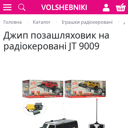
Головна
Каталог
Іграшки радіокеровані
Д
Джип позашляховик на
радіокеровані JT 9009