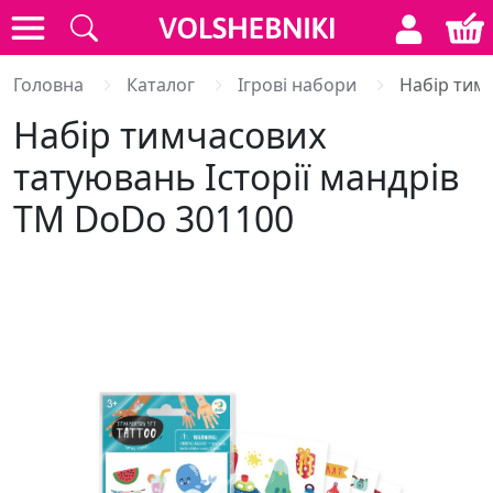
Головна
Каталог
Ігрові набори
Набір тим
Набір тимчасових
татуювань Історії мандрів
ТМ DoDo 301100