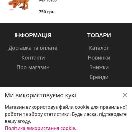
750 грн.
ІНФОРМАЦІЯ
ТОВАРИ
Доставка та оплата
Каталог
Контакти
Новинки
Про магазин
Знижки
Бренди
Ми використовуємо кукі
Магазин використовує файли cookie для правильної
КОНТАКТИ
роботи та збору статистики. Будь ласка, підтвердьте
вашу згоду.
+38 (050) 601-13-81
Політика використання cookie.