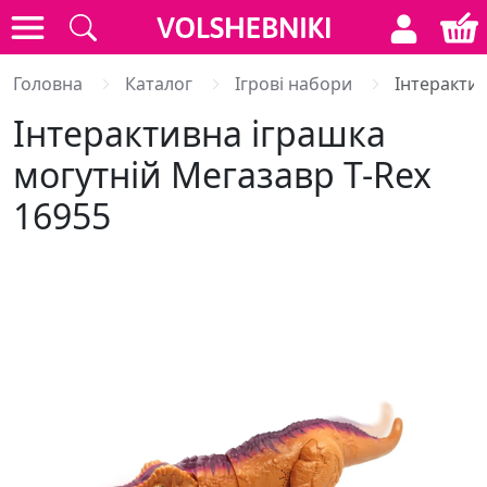
Головна
Каталог
Ігрові набори
Інтерактив
Інтерактивна іграшка
могутній Мегазавр T-Rex
16955