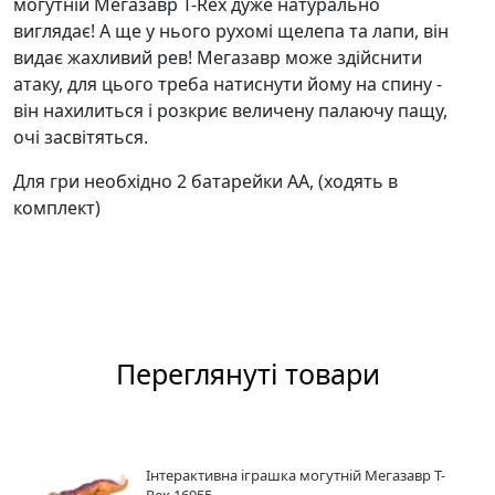
могутній Мегазавр T-Rex дуже натурально
виглядає! А ще у нього рухомі щелепа та лапи, він
видає жахливий рев! Мегазавр може здійснити
атаку, для цього треба натиснути йому на спину -
він нахилиться і розкриє величену палаючу пащу,
очі засвітяться.
Для гри необхідно 2 батарейки АА, (ходять в
комплект)
Переглянуті товари
Інтерактивна іграшка могутній Мегазавр T-
Rex 16955