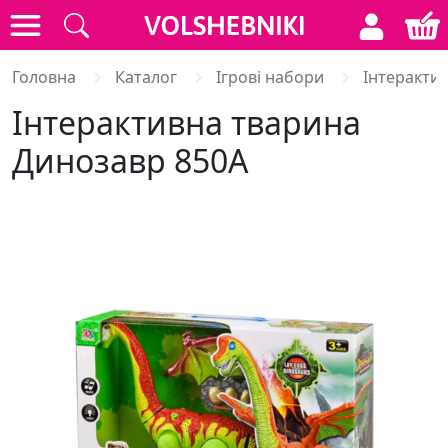
Головна
Каталог
Ігрові набори
Інтерактив
Інтерактивна тварина
Динозавр 850A