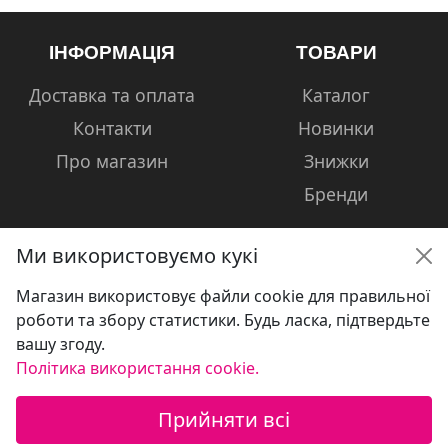
ІНФОРМАЦІЯ
ТОВАРИ
Доставка та оплата
Каталог
Контакти
Новинки
Про магазин
Знижки
Бренди
Ми використовуємо кукі
Магазин використовує файли cookie для правильної
КОНТАКТИ
роботи та збору статистики. Будь ласка, підтвердьте
вашу згоду.
+38 (050) 601-13-81
Політика використання cookie.
volshebniki.kharkov@gmail.com
Прийняти всі
Україна, м. Харків, вул. Сумська, 124