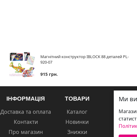
Магнітний конструктор IBLOCK 88 деталей PL-
920-07
915 грн.
Ми ви
ІНФОРМАЦІЯ
ТОВАРИ
Доставка та оплата
Каталог
Магазин
статист
Контакти
Новинки
Політик
Про магазин
Знижки