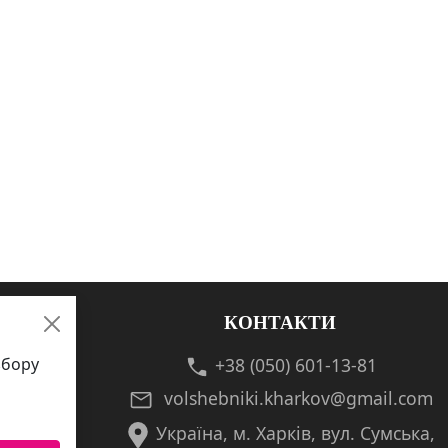
КОНТАКТИ
збору
+38 (050) 601-13-81
volshebniki.kharkov@gmail.com
Україна, м. Харків, вул. Сумська,