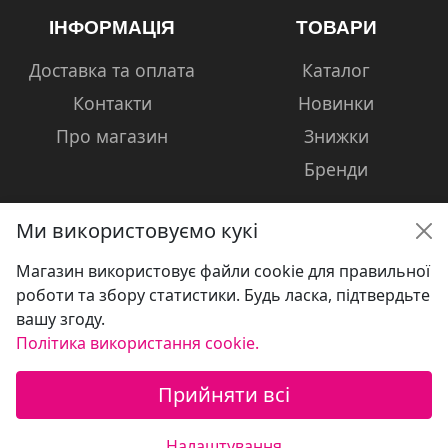
ІНФОРМАЦІЯ
ТОВАРИ
Доставка та оплата
Каталог
Контакти
Новинки
Про магазин
Знижки
Бренди
Ми використовуємо кукі
Магазин використовує файли cookie для правильної
КОНТАКТИ
роботи та збору статистики. Будь ласка, підтвердьте
вашу згоду.
+38 (050) 601-13-81
Політика використання cookie.
volshebniki.kharkov@gmail.com
Прийняти всі
Україна, м. Харків, вул. Сумська, 124
Налаштування