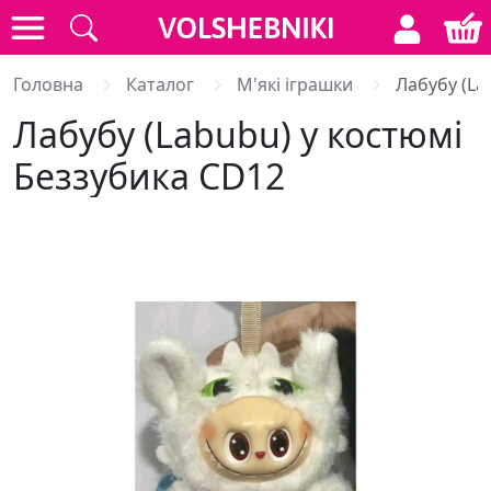
Головна
Каталог
М'які іграшки
Лабубу (La
Лабубу (Labubu) у костюмі
Беззубика CD12