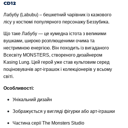
CD12
Лабубу (Labubu)
– бешкетний чарівник із казкового
лісу у
костюмі популярного персонажу Беззубика.
Що таке Лабубу — це кумедна істота з великими
вушками, широко розплющеними очима та
нестримною енергією. Він походить із вигаданого
Всесвіту MONSTERS, створеного дизайнером
Kasing Lung. Цей герой уже став культовим серед
поціновувачів арт-іграшок і колекціонерів у всьому
світі.
Особливості:
Унікальний дизайн
Зображується у вигляді фігурки або арт-іграшки
Частина серії The Monsters Studio