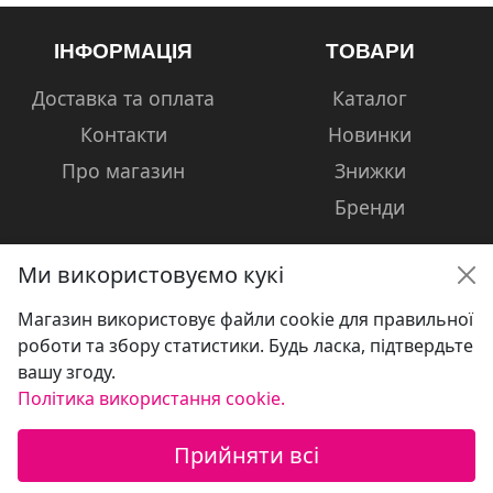
ІНФОРМАЦІЯ
ТОВАРИ
Доставка та оплата
Каталог
Контакти
Новинки
Про магазин
Знижки
Бренди
Ми використовуємо кукі
Магазин використовує файли cookie для правильної
КОНТАКТИ
роботи та збору статистики. Будь ласка, підтвердьте
вашу згоду.
+38 (050) 601-13-81
Політика використання cookie.
volshebniki.kharkov@gmail.com
Прийняти всі
Україна, м. Харків, вул. Сумська, 124