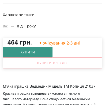
Характеристики
від 1 року
Вік —
464 грн.
очікування 2-3 дні
КУПИТИ
КУПИТИ В 1 КЛІК
М'яка іграшка Ведмедик Мішель ТМ Копиця 21037
Красива іграшка плюшева виконана з якісного
плюшевого матеріалу. Вона сподобається маленьким
принцесам. З такою іграшкою можна не лише грати, а й