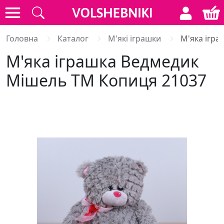
Головна
Каталог
М'які іграшки
М'яка ігр
М'яка іграшка Ведмедик
Мішель ТМ Копиця 21037